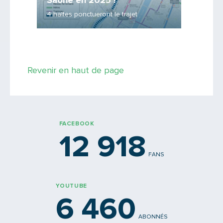
Saône en 2025 !
les fe
4 haltes ponctueront le trajet
Les renf
Saisissez le code
Revenir en haut de page
PARTAGER
FACEBOOK
12 918
FANS
YOUTUBE
6 460
ABONNÉS