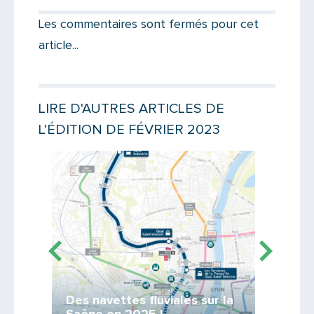
Votre destinataire
Les commentaires sont fermés pour cet
article...
Votre email
LIRE D'AUTRES ARTICLES DE
L'ÉDITION DE FÉVRIER 2023
Message
Lire la suite
Lire la suit
Des navettes fluviales sur la
Forma