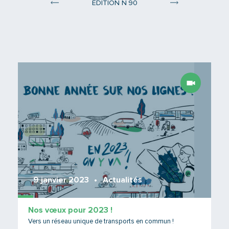
°
ÉDITION N
90
Edition 89
Edition 91
Lire 
9 janvier 2023
Actualités
Nos vœux pour 2023 !
Vers un réseau unique de transports en commun !