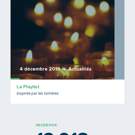
Lire 
4 décembre 2019
Actualités
La Playlist
inspirée par les lumières
FACEBOOK