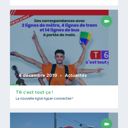
Lire 
4 décembre 2019
Actualités
T6 c’est tout ça !
La nouvelle ligne hyper-connectée !
Lire 