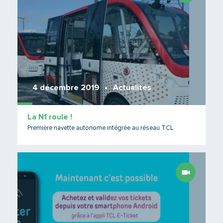
4 décembre 2019
Actualités
La N1 roule !
Première navette autonome intégrée au réseau TCL
Lire 