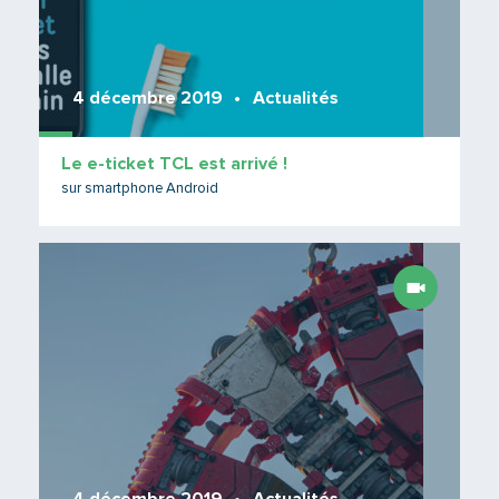
4 décembre 2019
Actualités
Le e-ticket TCL est arrivé !
sur smartphone Android
Lire 