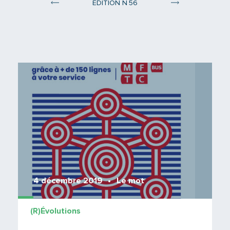
°
ÉDITION N
56
Edition 55
Edition 57
Lire 
4 décembre 2019
Le mot
(R)Évolutions