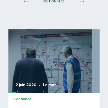
°
ÉDITION N
62
Edition 61
Edition 63
Lire 
2 juin 2020
Le mot
Confiance