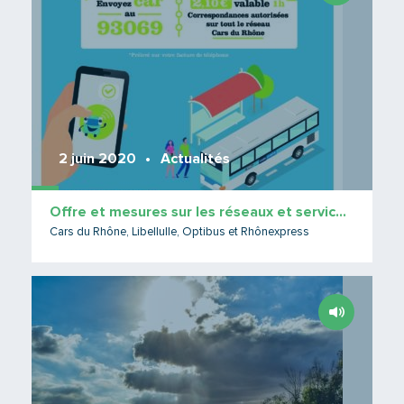
2 juin 2020
Actualités
Offre et mesures sur les réseaux et services du Rhône
Cars du Rhône, Libellulle, Optibus et Rhônexpress
Lire 