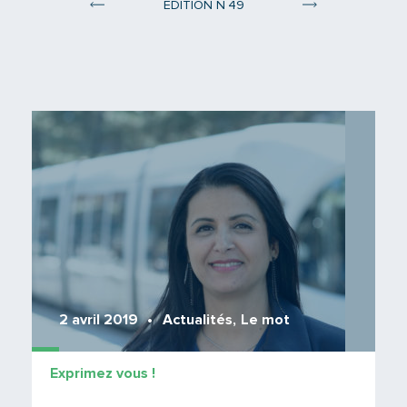
°
ÉDITION N
49
Edition 48
Edition 50
Lire 
2 avril 2019
Actualités
,
Le mot
Exprimez vous !