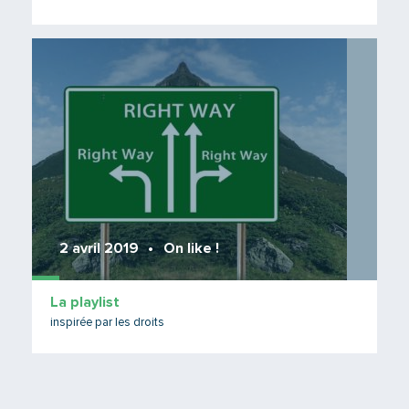
Lire 
2 avril 2019
On like !
La playlist
inspirée par les droits