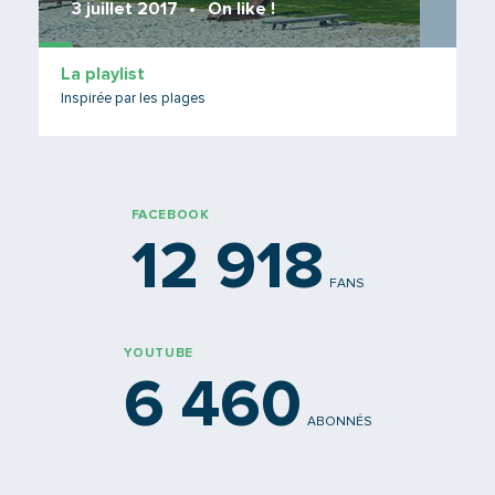
3 juillet 2017
On like !
La playlist
Inspirée par les plages
FACEBOOK
12 918
FANS
YOUTUBE
6 460
ABONNÉS