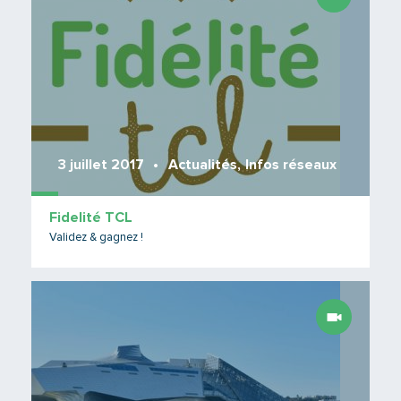
3 juillet 2017
Actualités
,
Infos réseaux
Fidelité TCL
Validez & gagnez !
Lire 