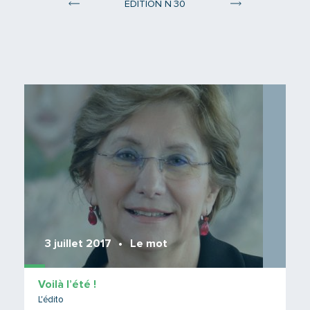
°
ÉDITION N
30
Edition 29
Edition 31
Lire 
3 juillet 2017
Le mot
Voilà l’été !
L'édito