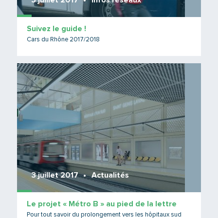
3 juillet 2017
Infos réseaux
Suivez le guide !
Cars du Rhône 2017/2018
Lire 
3 juillet 2017
Actualités
Le projet « Métro B » au pied de la lettre
Pour tout savoir du prolongement vers les hôpitaux sud