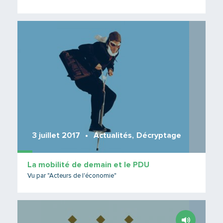
Lire 
3 juillet 2017
Actualités
,
Décryptage
La mobilité de demain et le PDU
Vu par "Acteurs de l'économie"
Lire 