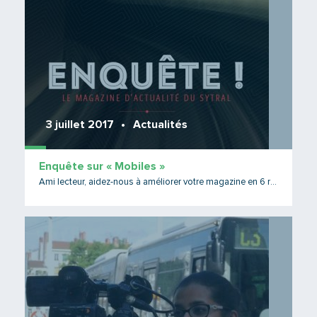
3 juillet 2017
Actualités
Enquête sur « Mobiles »
Ami lecteur, aidez-nous à améliorer votre magazine en 6 réponses
Lire 