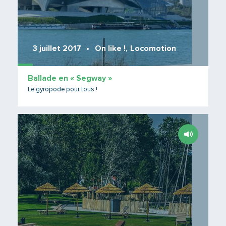
3 juillet 2017
On like !
,
Locomotion
Ballade en « Segway »
Le gyropode pour tous !
Lire 