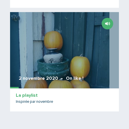
Lire 
2 novembre 2020
On like !
La playlist
Inspirée par novembre