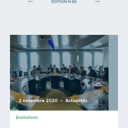
°
ÉDITION N
66
Edition 65
Edition 67
Lire 
2 novembre 2020
Actualités
Evolutions