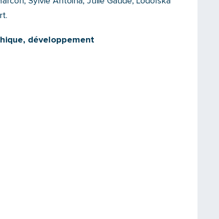
rcon, Sylvie Antoina, Julie Gaude, Lodoïska
t.
phique, développement