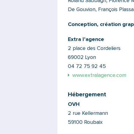
Roland Sabbagh, Florence Ma
De Gouvion, François Plassar
Conception, création gra
Extra l’agence
2 place des Cordeliers
69002 Lyon
04 72 75 92 45
www.extralagence.com
Hébergement
OVH
2 rue Kellermann
59100 Roubaix