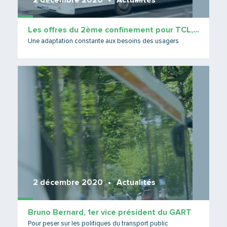
2 décembre 2020
Actualités
Les offres du 2ème confinement pour TCL, Libellule, Cars du Rhône
Une adaptation constante aux besoins des usagers
Lire 
2 décembre 2020
Actualités
Bruno Bernard, 1er vice président du GART
Pour peser sur les politiques du transport public