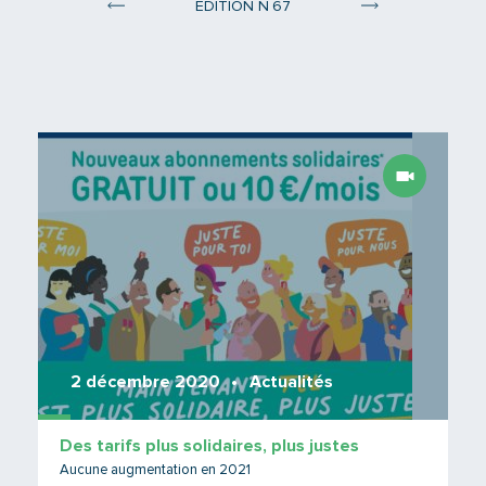
°
ÉDITION N
67
Edition 66
Edition 68
Lire 
2 décembre 2020
Actualités
Des tarifs plus solidaires, plus justes
Aucune augmentation en 2021