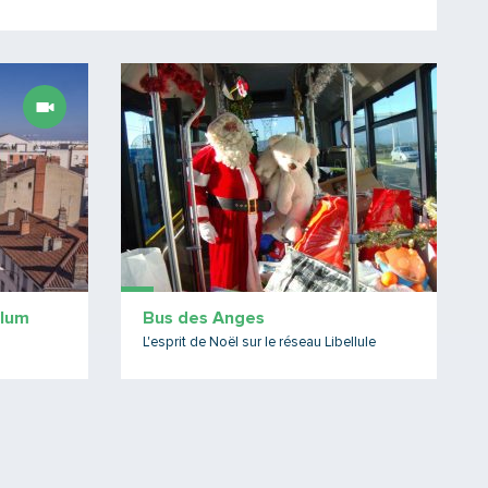
Lire la suite
Lire l
Blum
Bus des Anges
L'esprit de Noël sur le réseau Libellule