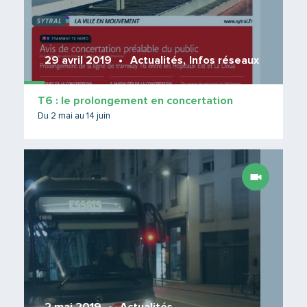
29 avril 2019
Actualités
,
Infos réseaux
T6 : le prolongement en concertation
Du 2 mai au 14 juin
Lire 