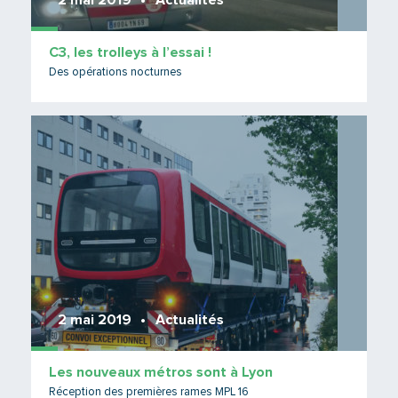
2 mai 2019
Actualités
C3, les trolleys à l’essai !
Des opérations nocturnes
Lire 
2 mai 2019
Actualités
Les nouveaux métros sont à Lyon
Réception des premières rames MPL 16