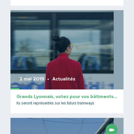
Lire 
2 mai 2019
Actualités
Grands Lyonnais, votez pour vos bâtiments préférés !
Ils seront représentés sur les futurs tramways
Lire 