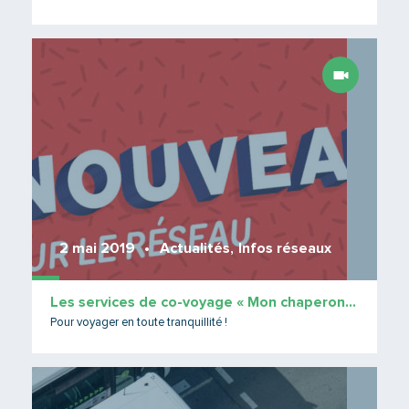
Lire 
2 mai 2019
Actualités
,
Infos réseaux
Les services de co-voyage « Mon chaperon » et « Faciligo »
Pour voyager en toute tranquillité !
Lire 