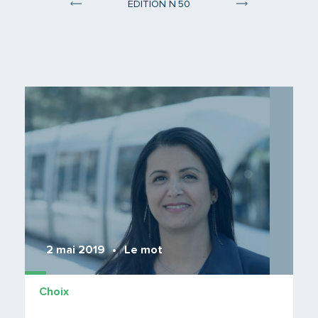
°
ÉDITION N
50
Edition 49
Edition 51
Lire 
2 mai 2019
Le mot
Choix