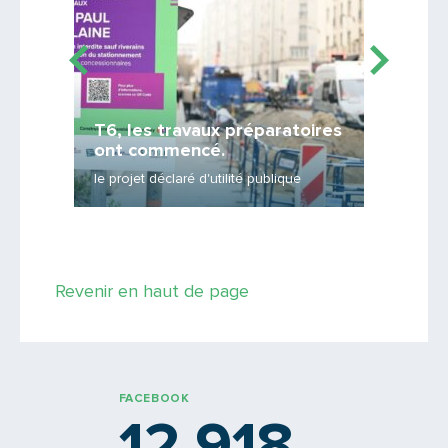
T6, les travaux préparatoires
Des na
ont commencé.
Saône
le projet déclaré d'utilité publique
4 haltes
Saisissez le code
Revenir en haut de page
PARTAGER
FACEBOOK
12 918