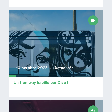
Lire 
10 octobre 2023
Actualités
Un tramway habillé par Dize !
Lire 