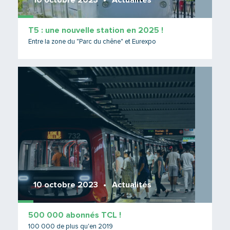
10 octobre 2023
Actualités
T5 : une nouvelle station en 2025 !
Entre la zone du "Parc du chêne" et Eurexpo
Lire 
10 octobre 2023
Actualités
500 000 abonnés TCL !
100 000 de plus qu'en 2019