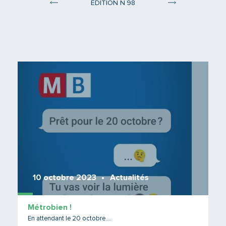
°
ÉDITION N
98
Edition 97
Edition 99
Lire 
10 octobre 2023
Actualités
Métrobien !
En attendant le 20 octobre....