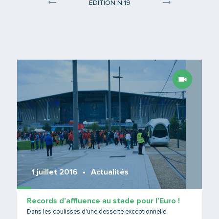
°
ÉDITION N
19
Édition 18
Édition 20
Lire 
1 juillet 2016
Actualités
Records d’affluence au stade pour l’Euro !
Dans les coulisses d'une desserte exceptionnelle