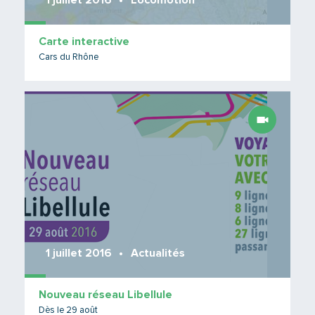
1 juillet 2016
Locomotion
Carte interactive
Cars du Rhône
Lire 
1 juillet 2016
Actualités
Nouveau réseau Libellule
Dès le 29 août