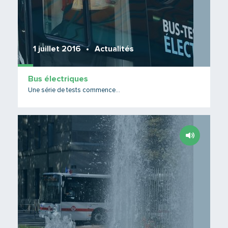
1 juillet 2016
Actualités
Bus électriques
Une série de tests commence...
Lire 