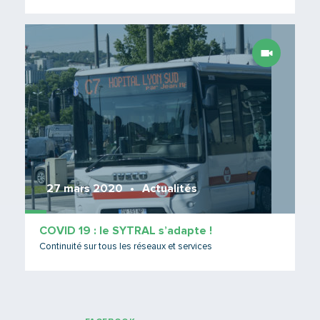
Lire 
27 mars 2020
Actualités
COVID 19 : le SYTRAL s’adapte !
Continuité sur tous les réseaux et services