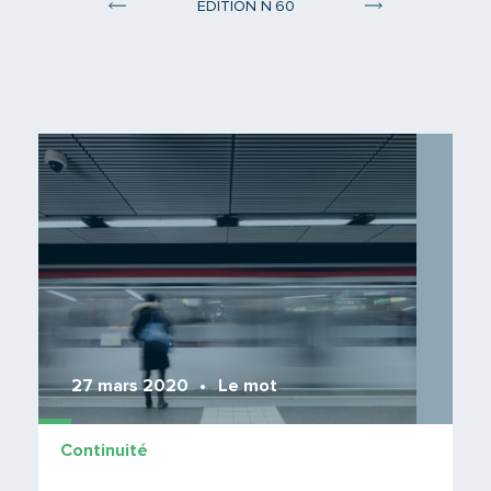
°
ÉDITION N
60
Edition 59
Edition 61
Lire 
27 mars 2020
Le mot
Continuité