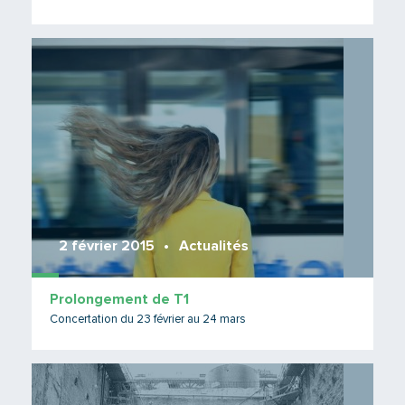
Lire 
2 février 2015
Actualités
Prolongement de T1
Concertation du 23 février au 24 mars
Lire 