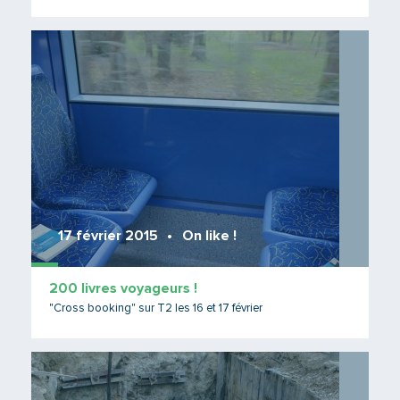
Lire 
17 février 2015
On like !
200 livres voyageurs !
"Cross booking" sur T2 les 16 et 17 février
Lire 