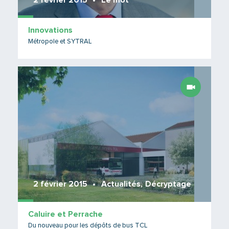
2 février 2015
Le mot
Innovations
Métropole et SYTRAL
Lire 
2 février 2015
Actualités
,
Décryptage
Caluire et Perrache
Du nouveau pour les dépôts de bus TCL