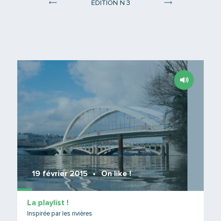
°
ÉDITION N
3
Édition 2
Édition 4
Lire 
19 février 2015
On like !
La playlist !
Inspirée par les rivières