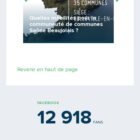
Sécuri
énergé
Quelles mobilités pour la
Rhône
communauté de communes
En atten
Saône Beaujolais ?
2023
Saisissez le code
Revenir en haut de page
PARTAGER
FACEBOOK
12 918
FANS