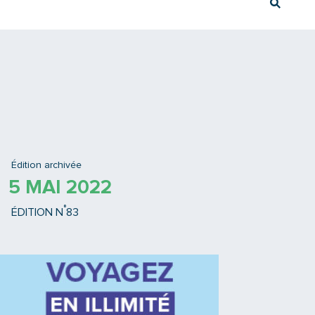
Rech
Ex : Tram T3
Édition archivée
5 MAI 2022
°
ÉDITION N
83