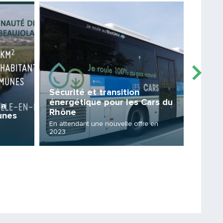
Lire la suite
Lire la sui
Message
Sécurité et transition
énergétique pour les Cars du
la
Dans 
Rhône
unes
prolo
En attendant une nouvelle offre en
2023
Les 2 st
Saisissez le code