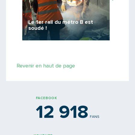
PARTAGER
T9 et 
Le 1er rail du métro B est
bilans d
soudé !
définitifs
Revenir en haut de page
FACEBOOK
12 918
FANS