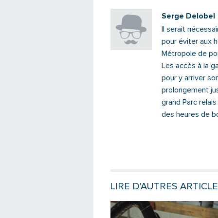
Serge Delobel
Il serait nécessa
pour éviter aux 
Métropole de pou
Les accès à la ga
pour y arriver so
prolongement jus
grand Parc relais 
des heures de bo
LIRE D'AUTRES ARTICL
e
Lire la suite