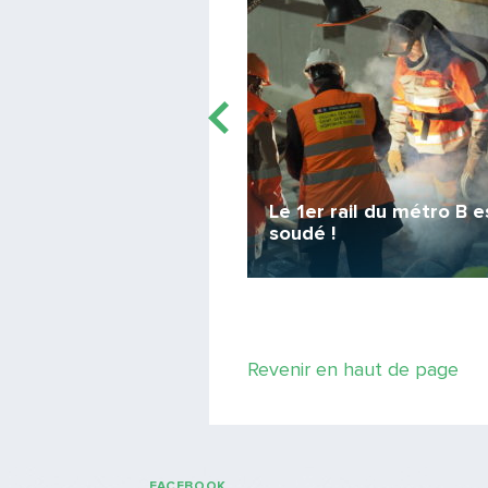
Le 1er rail du métro B e
ylist…
soudé !
 par Noël !
Revenir en haut de page
FACEBOOK