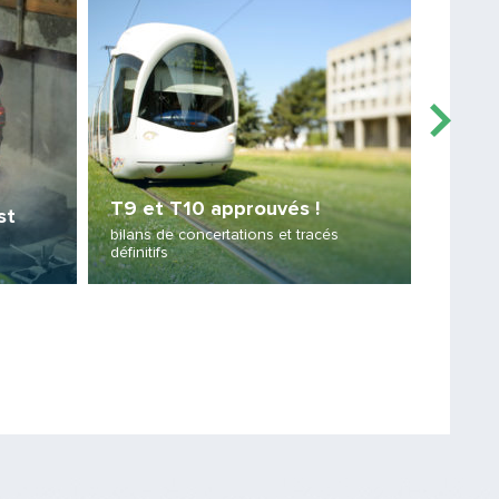
PARTAGER
T9 et T10 approuvés !
st
bilans de concertations et tracés
Gare 
définitifs