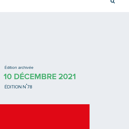
Rech
Ex : Tram T3
Édition archivée
10 DÉCEMBRE 2021
°
ÉDITION N
78