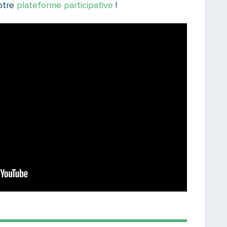
otre
plateforme participative
!