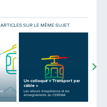
ARTICLES SUR LE MÊME SUJET
Lire la suite
Lire la sui
Saisissez le code
PARTAGER
Un colloque « Transport par
Conce
câble »
le tr
ier
Les retours d'expérience et les
3 corrid
enseignements du CEREMA
Franche