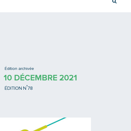
Rech
Ex : Tram T3
Édition archivée
10 DÉCEMBRE 2021
°
ÉDITION N
78