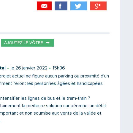
Partager par email
Votre destinataire
AJOUTEZ LE VÔTRE
Votre email
tal
le 26 janvier 2022
15h36
ojet actuel ne figure aucun parking ou proximité d’un
omment feront les personnes âgées et handicapées
Message
ntensifier les lignes de bus et le tram-train ?
tainement la meilleure solution car pérenne, un débit
mportant et non soumise aux vents de la vallée et
.