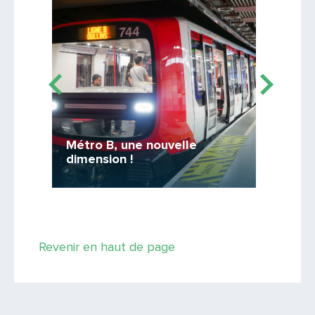
Saisissez le code
PARTAGER
TCL Ca
et mo
 de
Métro B, une nouvelle
Mon tick
dimension !
mon sma
Revenir en haut de page