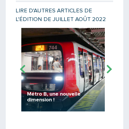
LIRE D'AUTRES ARTICLES DE
L'ÉDITION DE JUILLET AOÛT 2022
Lire la suite
Lire la suit
 de
Métro B, une nouvelle
Rhône
dimension !
mn !