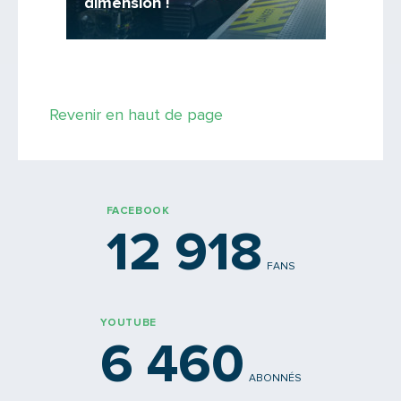
dimension !
mon sma
Revenir en haut de page
FACEBOOK
12 918
FANS
YOUTUBE
6 460
ABONNÉS