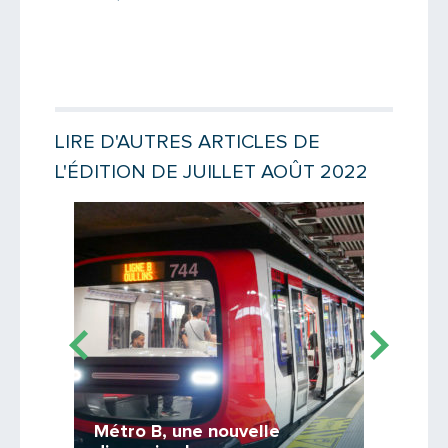
Saisissez le code
LIRE D'AUTRES ARTICLES DE
L'ÉDITION DE JUILLET AOÛT 2022
Lire la suite
Lire la suit
PARTAGER
TCL Ca
et mo
 de
Métro B, une nouvelle
Mon tick