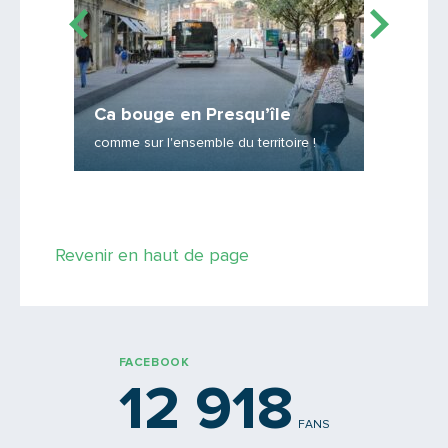
Zoom s
du ré
Ca bouge en Presqu’île
Des enj
comme sur l'ensemble du territoire !
environ
Saisissez le code
Revenir en haut de page
PARTAGER
FACEBOOK
12 918
FANS