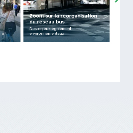
Zoom sur la réorganisation
du réseau bus
En vo
Des enjeux également
re !
environnementaux
... mai
Saisissez le code
PARTAGER