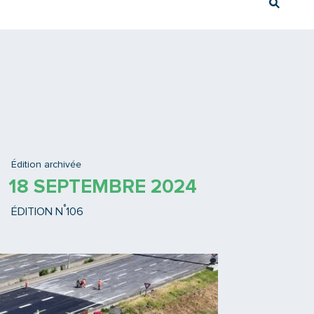
Rech
Ex : Tram T3
Édition archivée
18 SEPTEMBRE 2024
°
ÉDITION N
106