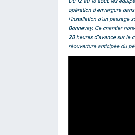
Du 12 au 18 août, les équi
opération d’envergure dans l
l’installation d’un passage 
Bonnevay. Ce chantier hors
28 heures d’avance sur le ca
réouverture anticipée du pé