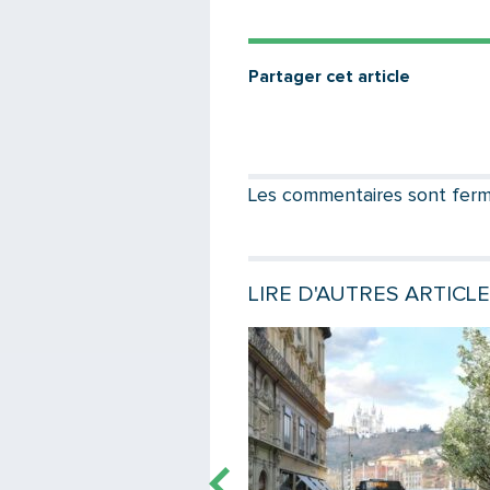
Partager cet article
Les commentaires sont fermés
LIRE D'AUTRES ARTICL
e
Lire la suite