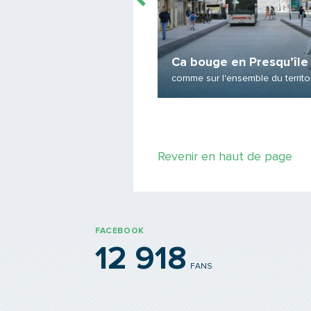
Ca bouge en Presqu’île
ylist
comme sur l'ensemble du territoi
Revenir en haut de page
FACEBOOK
12 918
FANS