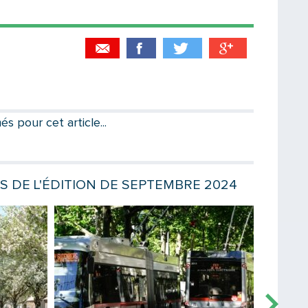
Partager par email
Votre destinataire
 pour cet article...
Votre email
ES DE L'ÉDITION DE SEPTEMBRE 2024
Lire la suite
Lire la sui
Message