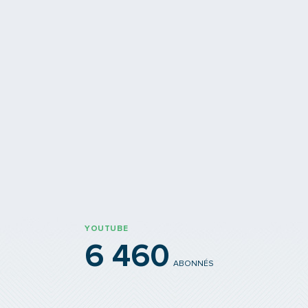
Biennale d’art contemp
iture, oui…
Une première exposition produi
s en Covoit' Rendez-vous !
SYTRAL Mobilités
YOUTUBE
6 460
ABONNÉS