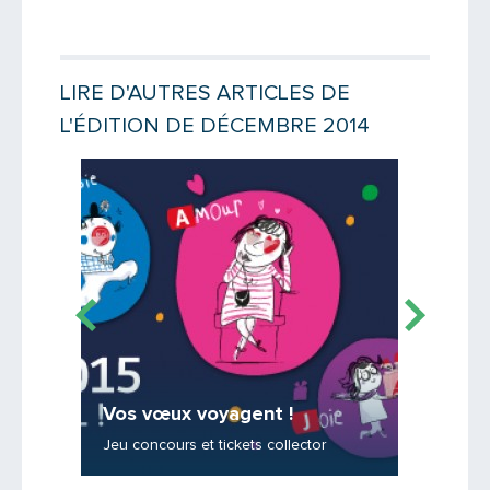
Votre email
LIRE D'AUTRES ARTICLES DE
L'ÉDITION DE DÉCEMBRE 2014
Message
Lire la suite
Lire la suit
Vos vœux voyagent !
Enquê
tion au
Jeu concours et tickets collector
Répondre