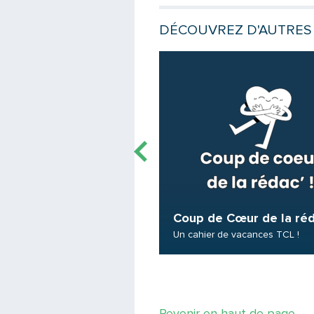
DÉCOUVREZ D'AUTRES 
e
Lire la suite
Coup de Cœur de la réd
urs vœux !
Un cahier de vacances TCL !