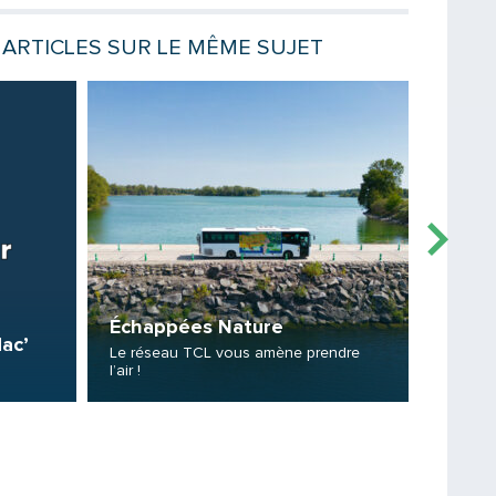
Votre email
ARTICLES SUR LE MÊME SUJET
Lire la suite
Lire la sui
Message
Échappées Nature
ac’
Tous 
Le réseau TCL vous amène prendre
l’air !
Le futur