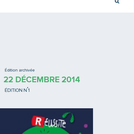
Rech
Ex : Tram T3
Édition archivée
22 DÉCEMBRE 2014
°
ÉDITION N
1