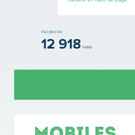
Revenir en haut de page
FACEBOOK
12 918
FANS
Mobil