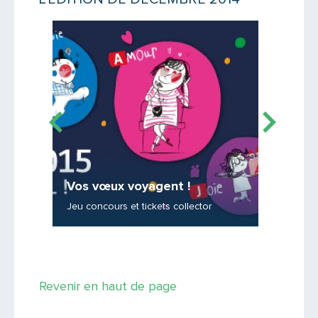
Lire la suite
Lire la suit
Saisissez le code
Vos vœux voyagent !
Enquê
PARTAGER
Jeu concours et tickets collector
Répondre
Revenir en haut de page