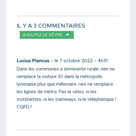
Partager par email
Votre destinataire
IL Y A 3 COMMENTAIRES
AJOUTEZ LE VÔTRE
Votre email
Lucius Plancus
le 7 octobre 2022
4h31
Dans les communes a dominante rurale, rien ne
remplace la voiture. Et dans la métropole
Message
lyonnaise plus que millionaire, rien ne remplace
les lignes de métro. Pas le vélos, ni les
trottinettes, ni les tramways, ni le téléphérique !
CQFD !