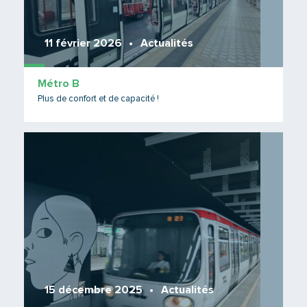
11 février 2026
Actualités
Métro B
Plus de confort et de capacité !
Lire 
15 décembre 2025
Actualités