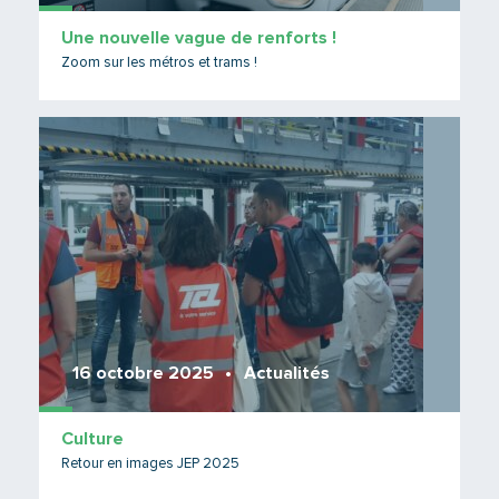
Une nouvelle vague de renforts !
Zoom sur les métros et trams !
Lire 
16 octobre 2025
Actualités
Culture
Retour en images JEP 2025