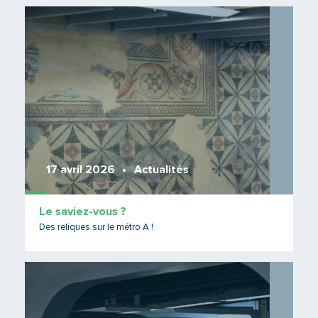
Lire 
17 avril 2026
Actualités
Le saviez-vous ?
Des reliques sur le métro A !
Lire 