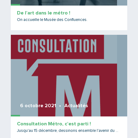
De l’art dans le métro !
On accueille le Musée des Confluences.
Lire 
6 octobre 2021
Actualités
Consultation Métro, c’est parti !
Jusqu'au 15 décembre, dessinons ensemble l'avenir du métro