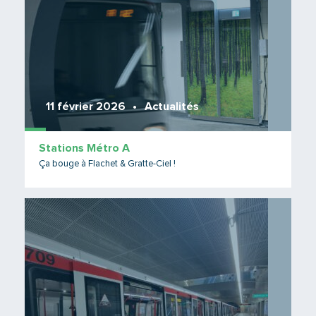
11 février 2026
Actualités
Stations Métro A
Ça bouge à Flachet & Gratte-Ciel !
Lire 