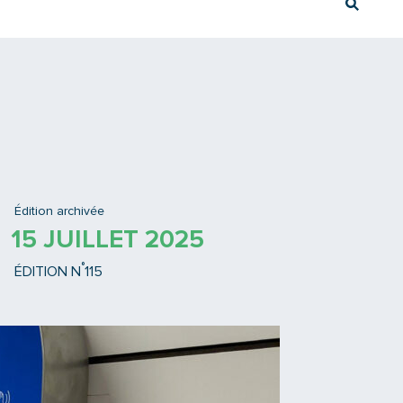
Rech
Ex : Tram T3
Édition archivée
15 JUILLET 2025
°
ÉDITION N
115