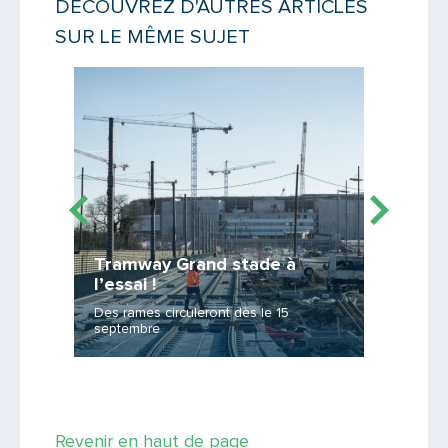
DÉCOUVREZ D'AUTRES ARTICLES
SUR LE MÊME SUJET
Lire la suite
Lire la suit
Tramway Grand stade à
ns
« IB »
l’essai !
barrié
Des rames circuleront dès le 15
igne T3
septembre
Un systè
Revenir en haut de page