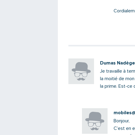
Cordialem
Dumas Nadège
Je travaille à t
la moitié de mon
la prime. Est-ce q
mobiles@s
Bonjour,
C’est en e