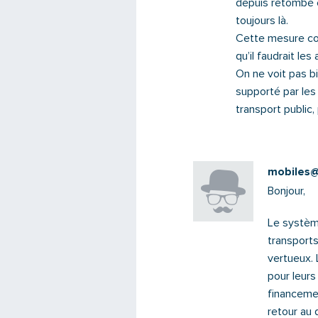
depuis retombé e
toujours là.
Cette mesure con
qu’il faudrait le
On ne voit pas bi
supporté par les 
transport public,
mobiles@s
Bonjour,
Le système
transport
vertueux. 
pour leurs 
financeme
retour au