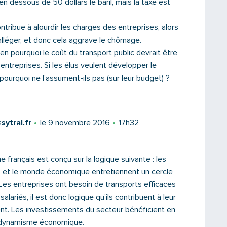
n dessous de 50 dollars le baril, mais la taxe est
tribue à alourdir les charges des entreprises, alors
s alléger, et donc cela aggrave le chômage.
en pourquoi le coût du transport public devrait être
entreprises. Si les élus veulent développer le
 pourquoi ne l’assument-ils pas (sur leur budget) ?
ytral.fr
le 9 novembre 2016
17h32
 français est conçu sur la logique suivante : les
Saisissez le code
s et le monde économique entretiennent un cercle
Les entreprises ont besoin de transports efficaces
salariés, il est donc logique qu’ils contribuent à leur
nt. Les investissements du secteur bénéficient en
PARTAGER
 dynamisme économique.