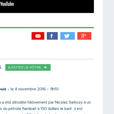
Partager par email
Votre destinataire
S
AJOUTEZ LE VÔTRE
Votre email
ouis
le 4 novembre 2016
11h51
n a été décidée hâtivement par Nicolas Sarkozy à un
du pétrole flambait à 150 dollars le baril ; il est
Message