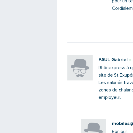
pour un t
Cordialem
PAUL Gabriel
Rhônexpress à q
site de St Exupér
Les salariés trava
zones de chaland
employeur.
mobiles@s
Bonjour,