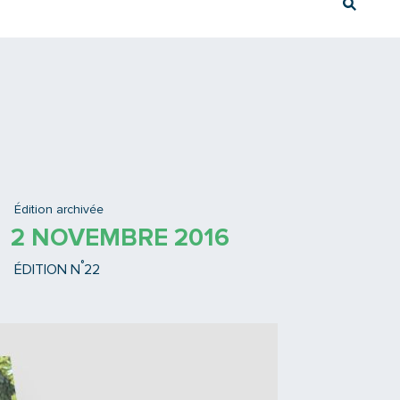
Rech
Ex : Tram T3
Édition archivée
2 NOVEMBRE 2016
°
ÉDITION N
22