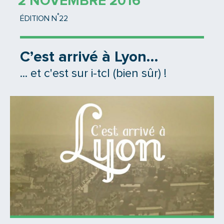
2 NOVEMBRE 2016
°
ÉDITION N
22
C’est arrivé à Lyon…
... et c'est sur i-tcl (bien sûr) !