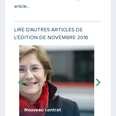
article...
Votre email
LIRE D'AUTRES ARTICLES DE
L'ÉDITION DE NOVEMBRE 2016
Message
Lire la suite
Lire la suit
T6, c’e
Nouveau contrat
Les tra