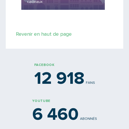
cadeaux
Rhônexp
Revenir en haut de page
FACEBOOK
12 918
FANS
YOUTUBE
6 460
ABONNÉS