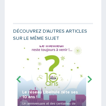
PARTAGER
DÉCOUVREZ D'AUTRES ARTICLES
SUR LE MÊME SUJET
Lire la suite
Lire la suit
Le réseau Libellule fête ses
Offre 
10 ans !
réseau
Un anniversaire et des centaines de
Cars du 