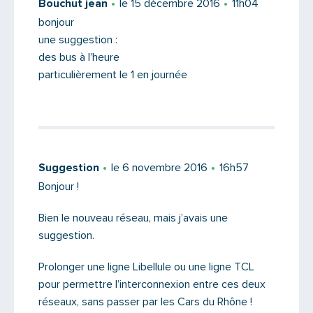
Bouchut jean
le 15 décembre 2016
11h04
bonjour
une suggestion :
Message
des bus à l’heure
particulièrement le 1 en journée
Suggestion
le 6 novembre 2016
16h57
Bonjour !
Bien le nouveau réseau, mais j’avais une
suggestion.
Prolonger une ligne Libellule ou une ligne TCL
Saisissez le code
pour permettre l’interconnexion entre ces deux
réseaux, sans passer par les Cars du Rhône !