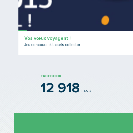
Vos vœux voyagent !
Jeu concours et tickets collector
FACEBOOK
12 918
FANS