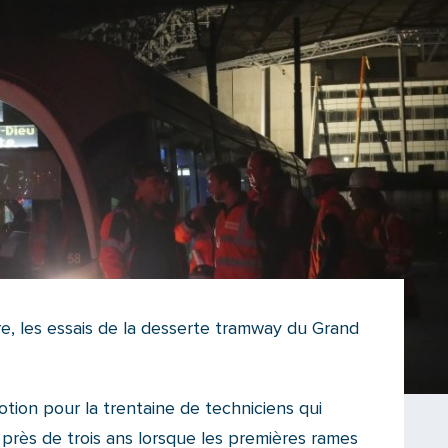
e, les essais de la desserte tramway du Grand
ion pour la trentaine de techniciens qui
s près de trois ans lorsque les premières rames