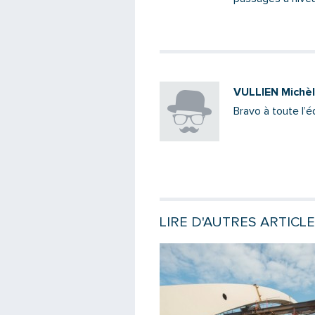
VULLIEN Michè
Bravo à toute l’é
LIRE D'AUTRES ARTICL
e
Lire la suite