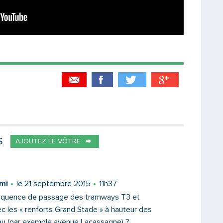
Partager par email
Votre destinataire
S
AJOUTEZ LE VÔTRE
Votre email
mi
le 21 septembre 2015
11h37
fréquence de passage des tramways T3 et
 les « renforts Grand Stade » à hauteur des
au (par exemple avenue Lacassagne) ?