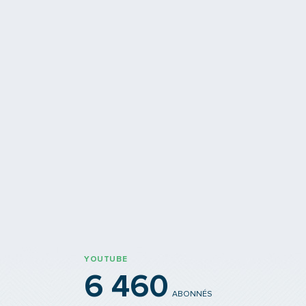
est favorable !
issaire enquêteur a rendu son
Rentrée
YOUTUBE
6 460
ABONNÉS