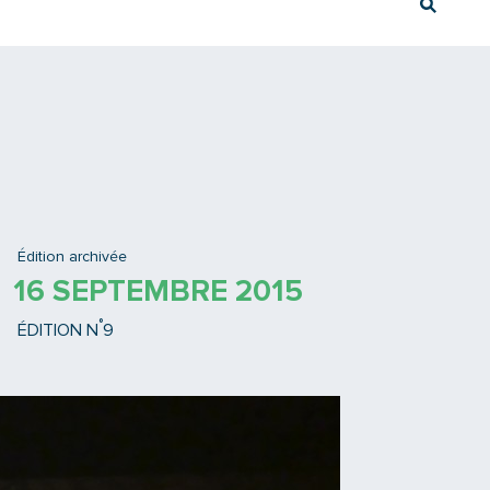
Rech
Ex : Tram T3
Édition archivée
16 SEPTEMBRE 2015
°
ÉDITION N
9