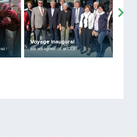
PARTAGER
C3, c’
Voyage inaugural
Le comm
ail !
sur les lignes de la CCEL
avis