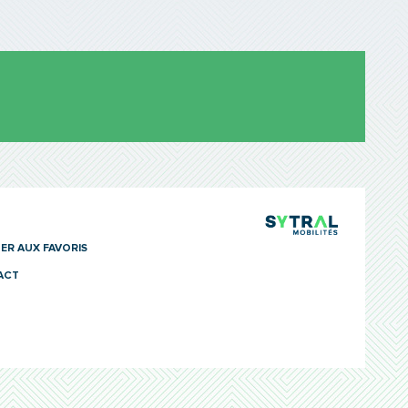
TCL Sytra
ER AUX FAVORIS
ACT