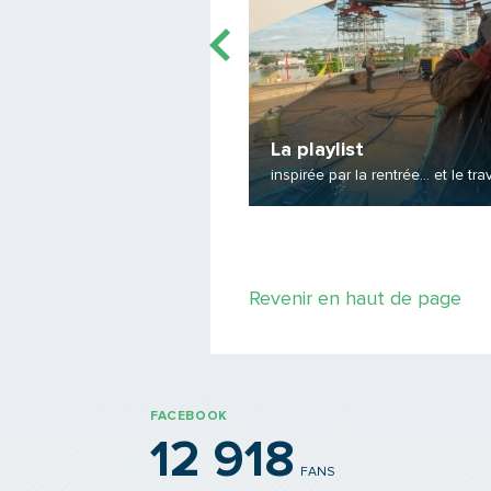
ke
La playlist
 sans pédale
inspirée par la rentrée... et le trav
Revenir en haut de page
FACEBOOK
12 918
FANS