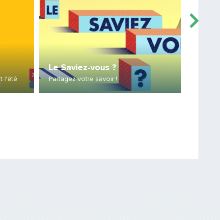
Le ré
Le Saviez-vous ?
8 nouve
 l'été
Partagez votre savoir !
le 31 ao
Saisissez le code
PARTAGER