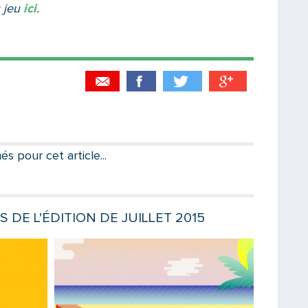
 jeu
ici
.
Partager par email
Votre destinataire
 pour cet article...
Votre email
S DE L'ÉDITION DE JUILLET 2015
Lire la suite
Lire la sui
Message