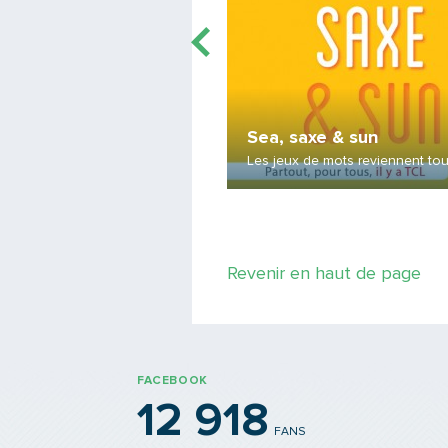
ylist
Sea, saxe & sun
 par "Summertime"
Les jeux de mots reviennent tout
Revenir en haut de page
FACEBOOK
12 918
FANS