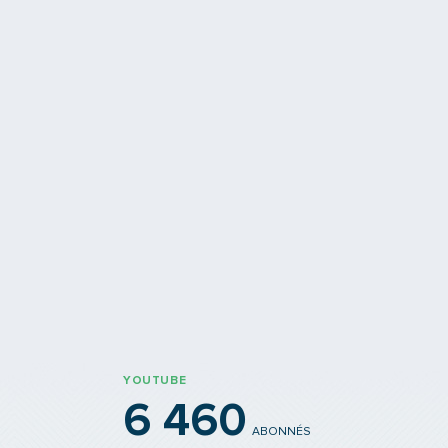
seau TCL s’étend à l’est
lles communes desservies dès
Ouverture
ût
YOUTUBE
6 460
ABONNÉS