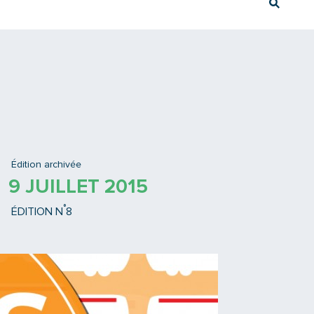
Rech
Ex : Tram T3
Édition archivée
9 JUILLET 2015
°
ÉDITION N
8