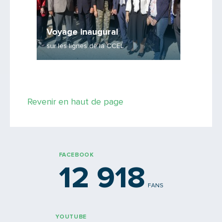
CL
La CCE
Voyage inaugural
Voici le
sur les lignes de la CCEL
lyonnais
Revenir en haut de page
FACEBOOK
12 918
FANS
YOUTUBE