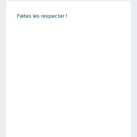
On like !
Faites les respecter !
Il n'y a aucun commentaire...
Ajoutez le vôtre