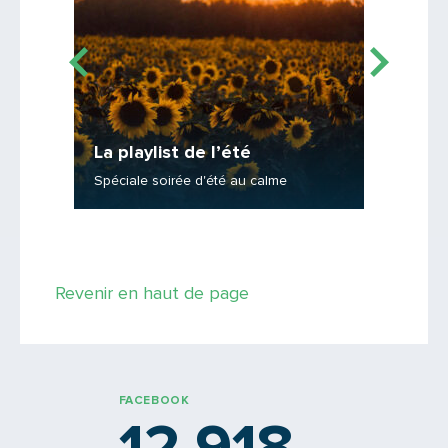
La playlist de l’été
La play
Spéciale soirée d'été au calme
Spéciale
Saisissez le code
Revenir en haut de page
PARTAGER
FACEBOOK