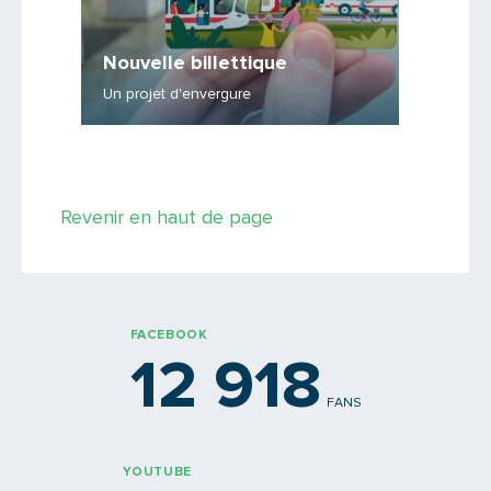
En pra
Nouvelle billettique
Le nouve
Un projet d'envergure
comment
Saisissez le code
Revenir en haut de page
PARTAGER
FACEBOOK
12 918
FANS
YOUTUBE