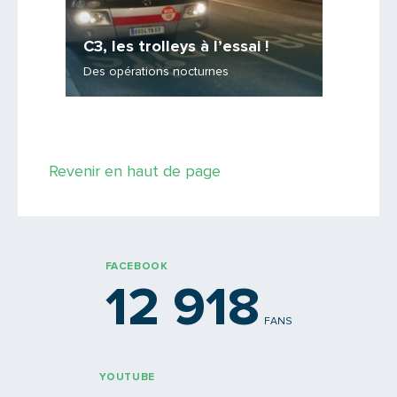
ienne
C3, les trolleys à l’essai !
C3, u
e de
Des opérations nocturnes
Reporta
Saisissez le code
Revenir en haut de page
PARTAGER
FACEBOOK
12 918
FANS
YOUTUBE