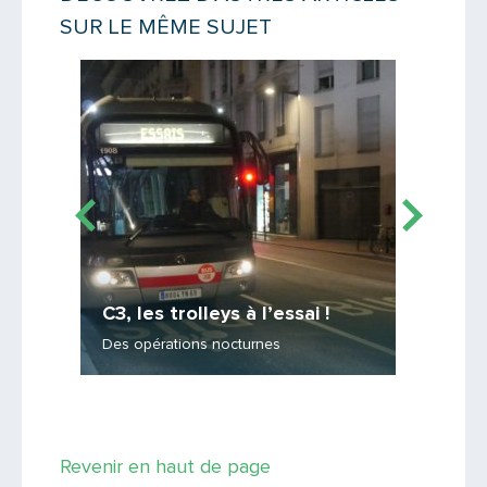
SUR LE MÊME SUJET
Message
Lire la suite
Lire la suit
C3, les trolleys à l’essai !
C3, u
Des opérations nocturnes
Reporta
Saisissez le code
Revenir en haut de page