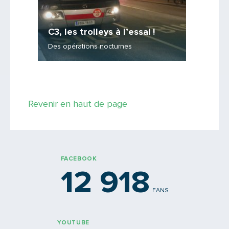
ienne
C3, les trolleys à l’essai !
C3, u
e de
Des opérations nocturnes
Reporta
Revenir en haut de page
FACEBOOK
12 918
FANS
YOUTUBE