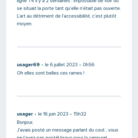
ligne T4 il y a 2 semaines : impossible de voir où
se situait la porte tant qu’elle n’était pas ouverte.
L’art au détriment de l’accessibilité, c’est plutôt
moyen.
usager69
le 6 juillet 2023
0h56
Oh elles sont belles ces rames !
Saisissez le code
usager
le 16 juin 2023
15h32
Bonjour,
PARTAGER
J’avais posté un message parlant du cout , vous
ne l’avez pas posté! bravo pour la censure!