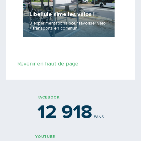
Libellule aime les vélos !
Pays M
3 expérimentations pour favoriser vélo
en qu
+ transports en commun
Revenir en haut de page
FACEBOOK
12 918
FANS
YOUTUBE