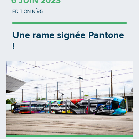
6 JUIN 2023
°
ÉDITION N
95
Une rame signée Pantone
!