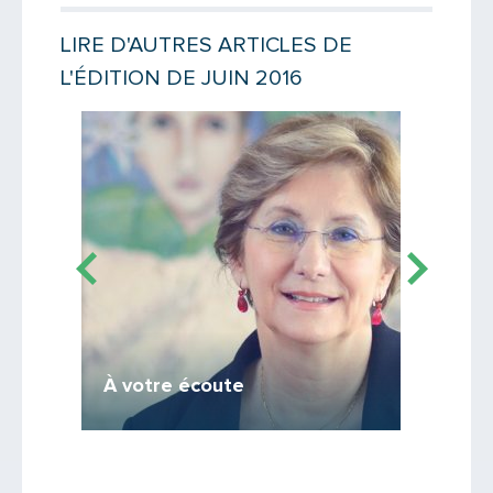
Votre email
LIRE D'AUTRES ARTICLES DE
L'ÉDITION DE JUIN 2016
Message
Lire la suite
Lire la suit
Euro 
Disposit
À votre écoute
juillet
Saisissez le code