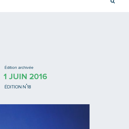
Rech
Ex : Tram T3
Édition archivée
1 JUIN 2016
°
ÉDITION N
18