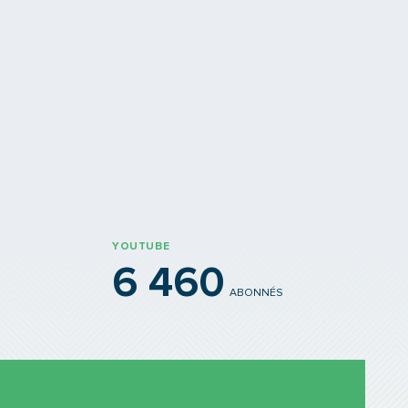
Libellule déploie ses ail
on "Molière" cours Lafayette
La nouvelle offre du réseau
YOUTUBE
6 460
ABONNÉS