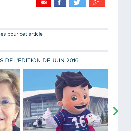
Partager par email
Votre destinataire
 pour cet article...
Votre email
S DE L'ÉDITION DE JUIN 2016
Lire la suite
Lire la sui
Message