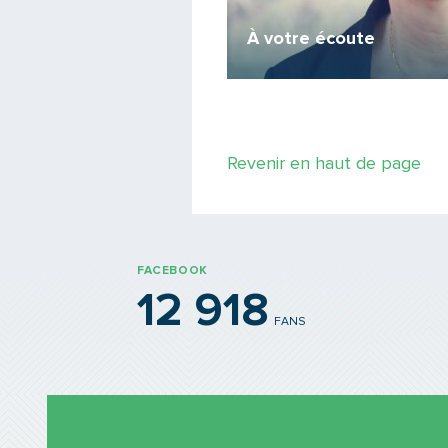
lin TCL
À votre écoute
nt les artistes du réseau ?
Revenir en haut de page
FACEBOOK
12 918
FANS