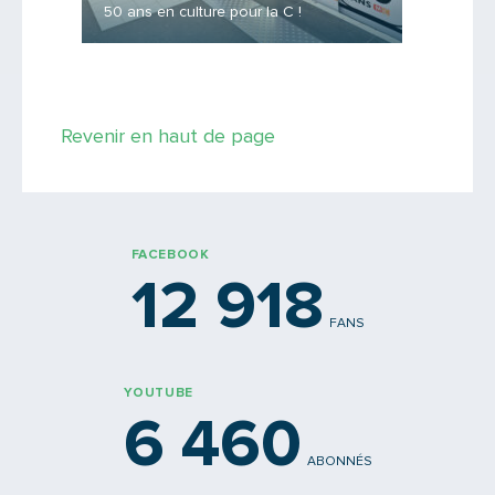
50 ans en culture pour la C !
c'est ?
Saisissez le code
Revenir en haut de page
PARTAGER
FACEBOOK
12 918
FANS
YOUTUBE
6 460
ABONNÉS