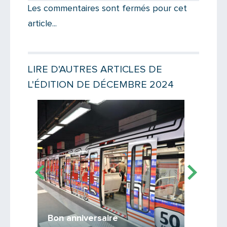
Les commentaires sont fermés pour cet
article...
Votre email
LIRE D'AUTRES ARTICLES DE
L'ÉDITION DE DÉCEMBRE 2024
Message
Lire la suite
Lire la suit
Métro
Bon anniversaire
Un métro