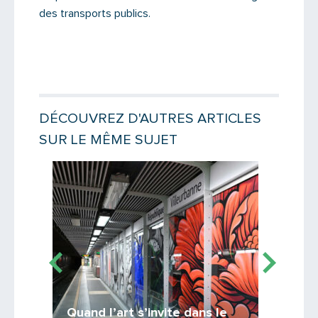
des transports publics.
DÉCOUVREZ D'AUTRES ARTICLES
SUR LE MÊME SUJET
Lire la suite
Lire la suit
Saisissez le code
PARTAGER
Quand l’art s’invite dans le
L’age