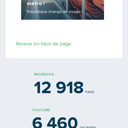
métro !
rénové
République change de visage !
Ouverte 
Revenir en haut de page
FACEBOOK
12 918
FANS
YOUTUBE
6 460
ABONNÉS